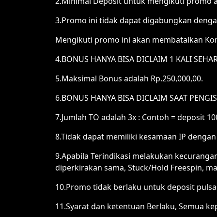
2.Minimal Deposit untuk mengikuti promo a
3.Promo ini tidak dapat digabungkan denga
Mengikuti promo ini akan membatalkan Kom
4.BONUS HANYA BISA DICLAIM 1 KALI SEHAR
5.Maksimal Bonus adalah Rp.250,000,00.
6.BONUS HANYA BISA DICLAIM SAAT PENGI
7.Jumlah TO adalah 3x : Contoh = deposit 10
8.Tidak dapat memiliki kesamaan IP dengan I
9.Apabila Terindikasi melakukan kecurangan
diperkirakan sama, Stuck/Hold Freespin, 
10.Promo tidak berlaku untuk deposit pulsa
11.Syarat dan ketentuan Berlaku, Semua ke