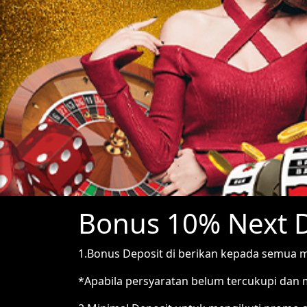
Bonus 10% Next D
1.Bonus Deposit di berikan kepada semu
*Apabila persyaratan belum tercukupi dan