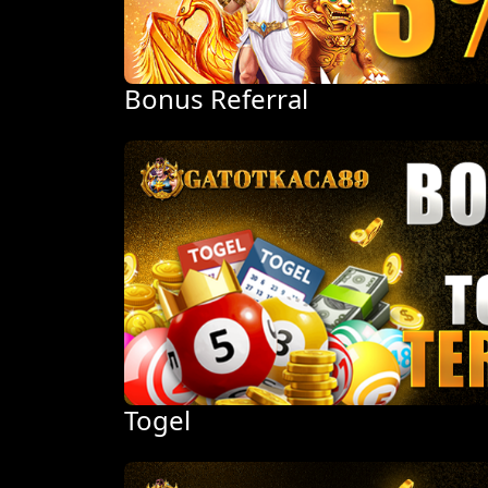
Bonus Referral
Togel