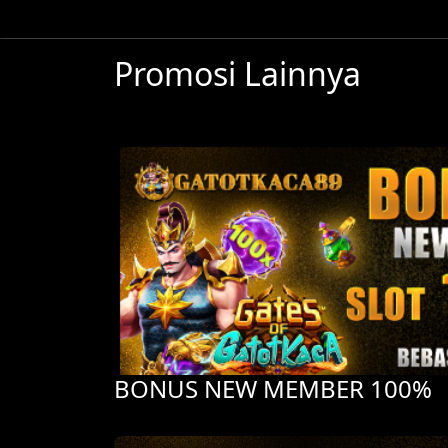
Promosi Lainnya
BONUS NEW MEMBER 100%