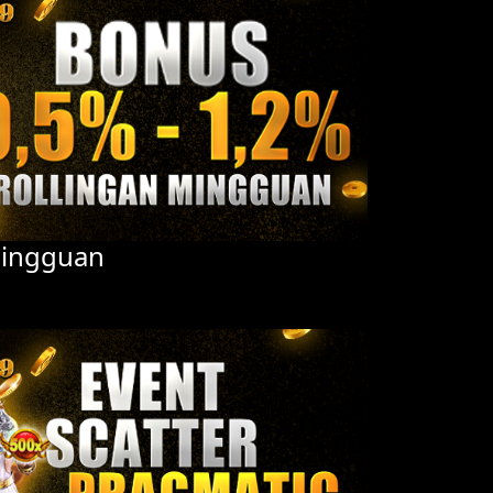
Mingguan