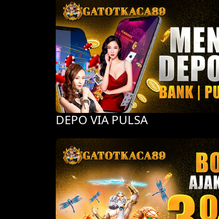
DEPO VIA PULSA