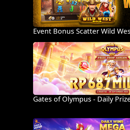
Event Bonus Scatter Wild Wes
Gates of Olympus - Daily Priz