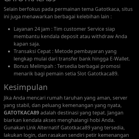
Selain berfokus pada permainan tema Gatotkaca, situs
ini juga menawarkan berbagai kelebihan lain :
Layanan 24 jam : Tim customer Service siap
membantu kendala deposit atau withdraw Anda
kapan saja.
Transaksi Cepat : Metode pembayaran yang
lengkap mulai dari transfer bank hingga E-Wallet.
Bonus Melimpah : Tersedia berbagai promosi
menarik bagi pemain setia Slot Gatotkaca89.
Kesimpulan
Jika Anda mencari rumah taruhan yang aman, server
yang stabil, dan peluang kemenangan yang nyata,
GATOTKACA89
adalah destinasi yang tepat. Jangan
biarkan kendala akses menghalangi hobi Anda.
Gunakan Link Alternatif Gatotkaca89 yang tersedia,
lakukan login, dan rasakan sendiri petir kemenangan