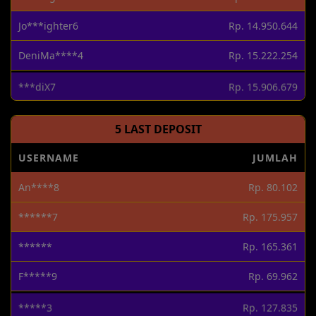
DeniMa****4
Rp. 15.222.254
***diX7
Rp. 15.906.679
Bu***ero1
Rp. 16.734.235
5 LAST DEPOSIT
USERNAME
JUMLAH
******7
Rp. 175.957
******
Rp. 165.361
F*****9
Rp. 69.962
*****3
Rp. 127.835