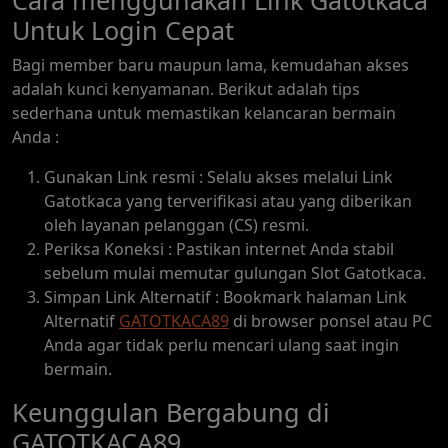
Untuk Login Cepat
Bagi member baru maupun lama, kemudahan akses
adalah kunci kenyamanan. Berikut adalah tips
sederhana untuk memastikan kelancaran bermain
Anda :
Gunakan Link resmi : Selalu akses melalui Link
Gatotkaca yang terverifikasi atau yang diberikan
oleh layanan pelanggan (CS) resmi.
Periksa Koneksi : Pastikan internet Anda stabil
sebelum mulai memutar gulungan Slot Gatotkaca.
Simpan Link Alternatif : Bookmark halaman Link
Alternatif
GATOTKACA89
di browser ponsel atau PC
Anda agar tidak perlu mencari ulang saat ingin
bermain.
Keunggulan Bergabung di
GATOTKACA89