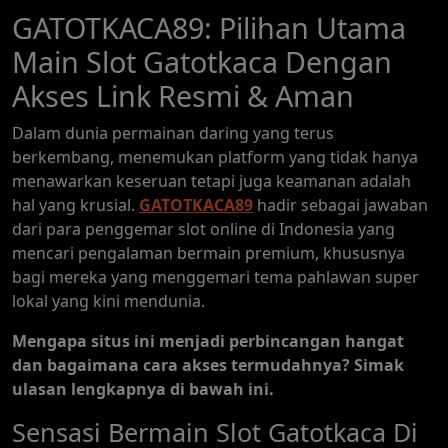
GATOTKACA89: Pilihan Utama
Main Slot Gatotkaca Dengan
Akses Link Resmi & Aman
Dalam dunia permainan daring yang terus
berkembang, menemukan platform yang tidak hanya
menawarkan keseruan tetapi juga keamanan adalah
hal yang krusial.
GATOTKACA89
hadir sebagai jawaban
dari para penggemar slot online di Indonesia yang
mencari pengalaman bermain premium, khususnya
bagi mereka yang menggemari tema pahlawan super
lokal yang kini mendunia.
Mengapa situs ini menjadi perbincangan hangat
dan bagaimana cara akses termudahnya? Simak
ulasan lengkapnya di bawah ini.
Sensasi Bermain Slot Gatotkaca Di