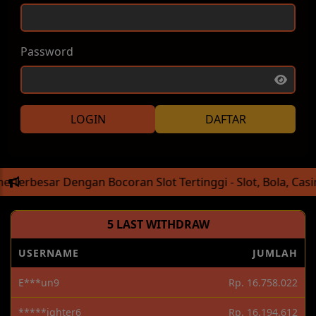
Password
LOGIN
DAFTAR
 Dengan Bocoran Slot Tertinggi - Slot, Bola, Casino, Toge
5 LAST WITHDRAW
USERNAME
JUMLAH
*****ighter6
Rp. 16.194.612
Jo***ighter6
Rp. 14.950.644