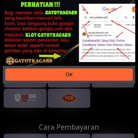
OK
Cara Pembayaran