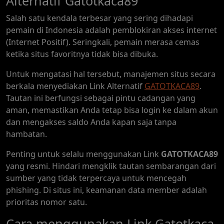
Alternatif Gatotkaca89
Salah satu kendala terbesar yang sering dihadapi
pemain di Indonesia adalah pemblokiran akses internet
(Internet Positif). Seringkali, pemain merasa cemas
ketika situs favoritnya tidak bisa dibuka.
Untuk mengatasi hal tersebut, manajemen situs secara
berkala menyediakan Link Alternatif
GATOTKACA89
.
Tautan ini berfungsi sebagai pintu cadangan yang
aman, memastikan Anda tetap bisa login ke dalam akun
dan mengakses saldo Anda kapan saja tanpa
hambatan.
Penting untuk selalu menggunakan Link
GATOTKACA89
yang resmi. Hindari mengklik tautan sembarangan dari
sumber yang tidak terpercaya untuk mencegah
phishing. Di situs ini, keamanan data member adalah
prioritas nomor satu.
Cara menggunakan Link Gatotkaca