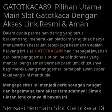
GATOTKACA89: Pilihan Utama
Main Slot Gatotkaca Dengan
Akses Link Resmi & Aman
Dalam dunia permainan daring yang terus
berkembang, menemukan platform yang tidak hanya
menawarkan keseruan tetapi juga keamanan adalah
hal yang krusial.
GATOTKACA89
hadir sebagai jawaban
dari para penggemar slot online di Indonesia yang
mencari pengalaman bermain premium, khususnya
bagi mereka yang menggemari tema pahlawan super
lokal yang kini mendunia.
Mengapa situs ini menjadi perbincangan hangat
dan bagaimana cara akses termudahnya? Simak
ulasan lengkapnya di bawah ini.
Sensasi Bermain Slot Gatotkaca Di