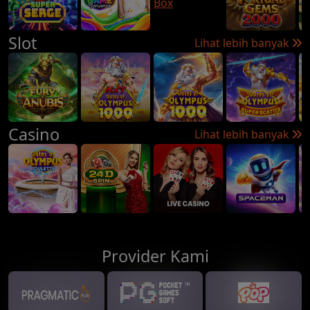
Slot
Lihat lebih banyak
Casino
Lihat lebih banyak
Provider Kami