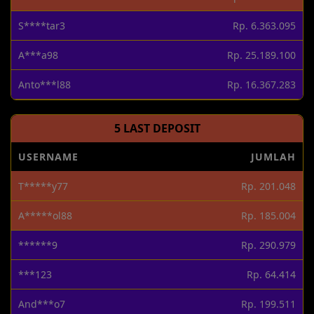
A***a98
Rp. 25.189.100
Anto***l88
Rp. 16.367.283
T****ly77
Rp. 15.483.184
5 LAST DEPOSIT
USERNAME
JUMLAH
A*****ol88
Rp. 185.004
******9
Rp. 290.979
***123
Rp. 64.414
And***o7
Rp. 199.511