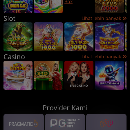
Slot
Lihat lebih banyak
Casino
Lihat lebih banyak
Provider Kami