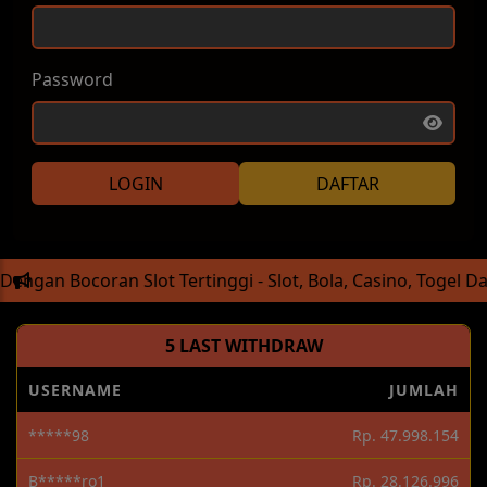
Password
LOGIN
DAFTAR
oran Slot Tertinggi - Slot, Bola, Casino, Togel Dan Menja
5 LAST WITHDRAW
USERNAME
JUMLAH
B*****ro1
Rp. 28.126.996
S****tar3
Rp. 6.363.095