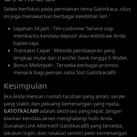
Selain berfokus pada permainan tema Gatotkaca, situs
ini juga menawarkan berbagai kelebihan lain :
Layanan 24 jam : Tim customer Service siap
membantu kendala deposit atau withdraw Anda
kapan saja.
Transaksi Cepat : Metode pembayaran yang
lengkap mulai dari transfer bank hingga E-Wallet.
Bonus Melimpah : Tersedia berbagai promosi
menarik bagi pemain setia Slot Gatotkaca89.
Kesimpulan
Jika Anda mencari rumah taruhan yang aman, server
yang stabil, dan peluang kemenangan yang nyata,
GATOTKACA89
adalah destinasi yang tepat. Jangan
biarkan kendala akses menghalangi hobi Anda.
Gunakan Link Alternatif Gatotkaca89 yang tersedia,
lakukan login, dan rasakan sendiri petir kemenangan