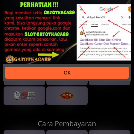
OK
Cara Pembayaran