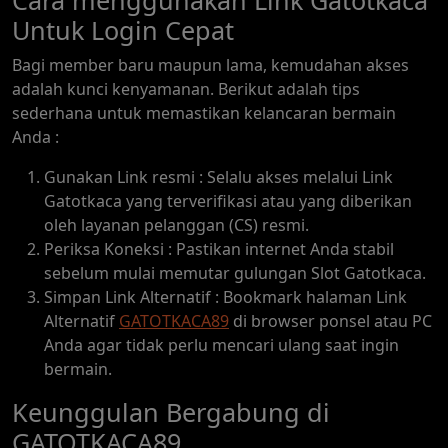
Untuk Login Cepat
Bagi member baru maupun lama, kemudahan akses
adalah kunci kenyamanan. Berikut adalah tips
sederhana untuk memastikan kelancaran bermain
Anda :
Gunakan Link resmi : Selalu akses melalui Link
Gatotkaca yang terverifikasi atau yang diberikan
oleh layanan pelanggan (CS) resmi.
Periksa Koneksi : Pastikan internet Anda stabil
sebelum mulai memutar gulungan Slot Gatotkaca.
Simpan Link Alternatif : Bookmark halaman Link
Alternatif
GATOTKACA89
di browser ponsel atau PC
Anda agar tidak perlu mencari ulang saat ingin
bermain.
Keunggulan Bergabung di
GATOTKACA89