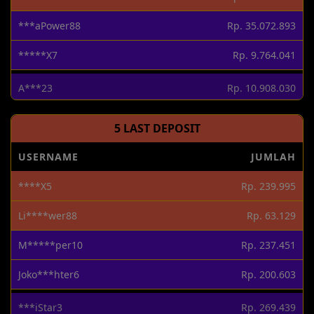
*****X7
Rp. 9.764.041
A***23
Rp. 10.908.030
San***7
Rp. 13.957.756
5 LAST DEPOSIT
USERNAME
JUMLAH
Li****wer88
Rp. 63.129
M*****per10
Rp. 237.451
Joko***hter6
Rp. 200.603
***iStar3
Rp. 269.439